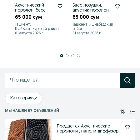
Акустический
Басс ловушки,
Ак
поролон, басс
акустик поролон ,
,б
ловушки, эхо
диффузоры,
шу
65 000 сум
65 000 сум
6
ловушки, панели ,
панели , ширмы
зв
Ташкент,
Ташкент, Яшнабадский
Та
диффузоры
Шайхантахурский район
район
ра
01 августа 2026 г.
01 августа 2026 г.
02 
Категория
МЫ НАШЛИ 67 ОБЪЯВЛЕНИЙ
Продается Акустические
поролони , панели диффузори
ширми